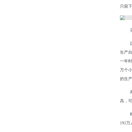
只留
生产自
一年
万个小
的生
高，
191