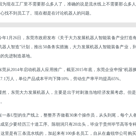
因为现在工厂里不需要那么多人了，准确的说是流水线上不需要那么多
担心找不到员工了。现在都是在讨论机器人的问题。
今年1月26日，东莞市政府发布《关于大力发展机器人智能装备产业打造
机器人智造”计划，推出50条务实措施，大力发展机器人智能装备产业，到
力的先进制造基地。
东莞从2014年启动机器人应用推广，截至2015年底，东莞企业申报“机器换
7.1万人，单位产品成本平均下降10%，劳动生产率平均提高65%。
显然，东莞大力发展机器人，主要是出于对刺激当地经济发展考虑。但
了。
在一条U型的生产线上，整整齐齐做着30来个操作员，从头到尾，每个人
完成至少要经历三十道工序。陈朝润只有20出头，毕业于贵州毕节高等专
们这里是有三条流水线的，加起来有100多名员工，自从在鑫锐华公司购