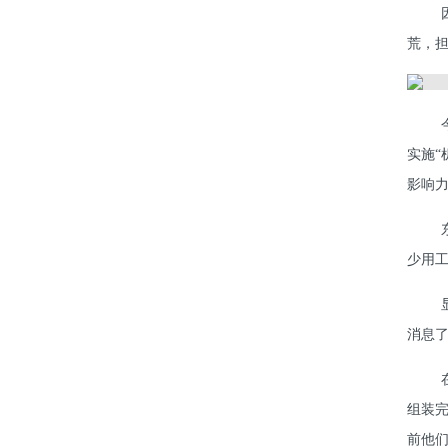
荒，
实施“
影响
少用工
消息
组装
前他