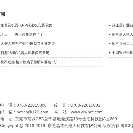
信息
大家普及机器人RV减速机安装示意
减速器行业前
机十三问，哪一条难到你了？
用机器人换人
器人进入东莞 带动中国制造全速发展
招不到民工，
军新型“大狗”机器人即将闪亮登场
中国造成全
机不过瘾 格力铁娘子董明珠要造“人”
电 话：0769-22015086 传 真：0769-22015091
邮 箱：botvip@126.com 网 站：www.vip-bot.com
地 址: 东莞市南城CBD总部基地隆溪路10号金汇科技园A区209
Copyright @ 2016-2019 东莞晶道机器人科技有限公司 版权所有
粤ICP