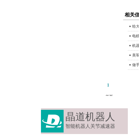
相关
给
电
机
美
做手
1
首页
关于我们
产品中心
晶道机器人
资讯中心
智能机器人关节减速器
资料下载
应用范例